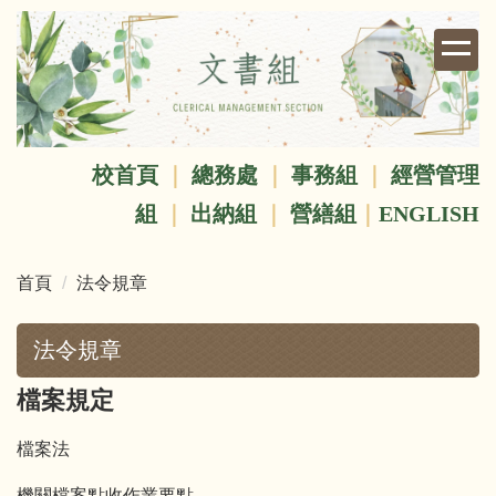
跳
到
主
要
內
容
校首頁
｜
總務處
｜
事務組
｜
經營管理
區
組
｜
出納組
｜
營繕組
｜
ENGLISH
首頁
法令規章
法令規章
檔案規定
檔案法
機關檔案點收作業要點